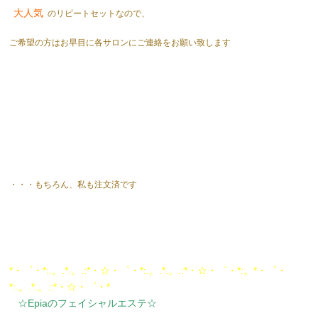
大人気
のリピートセットなので、
ご希望の方はお早目に各サロンにご連絡をお願い致します
・・・もちろん、私も注文済です
*・゜・*:.。.*.。.:*・☆・゜・*:.。.*.。.:*・☆・゜・*:。*・゜・
*:.。.*.。.:*・☆・゜・*
☆Epiaのフェイシャルエステ☆