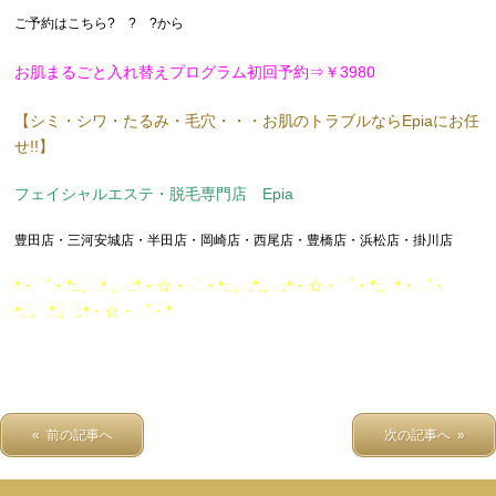
ご予約はこちら? ? ?から
お肌まるごと入れ替えプログラム初回予約⇒￥3980
【シミ・シワ・たるみ・毛穴・・・お肌のトラブルならEpiaにお任
せ!!】
フェイシャルエステ・脱毛専門店 Epia
豊田店・三河安城店・半田店・岡崎店・西尾店・豊橋店・浜松店・掛川店
*・゜・*:.。.*.。.:*・☆・゜・*:.。.*.。.:*・☆・゜・*:。*・゜・
*:.。.*.。.:*・☆・゜・*
« 前の記事へ
次の記事へ »