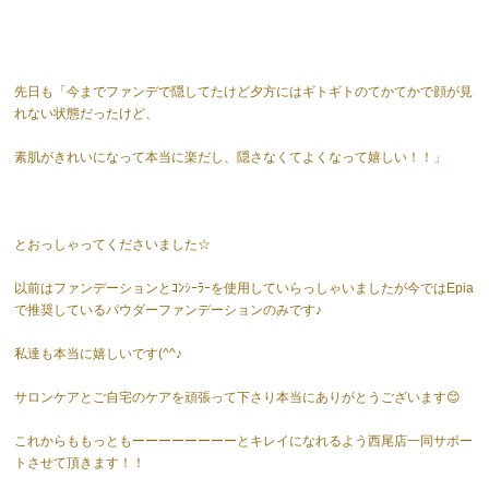
先日も「今までファンデで隠してたけど夕方にはギトギトのてかてかで顔が見
れない状態だったけど、
素肌がきれいになって本当に楽だし、隠さなくてよくなって嬉しい！！」
とおっしゃってくださいました☆
以前はファンデーションとｺﾝｼｰﾗｰを使用していらっしゃいましたが今ではEpia
で推奨しているパウダーファンデーションのみです♪
私達も本当に嬉しいです(^^♪
サロンケアとご自宅のケアを頑張って下さり本当にありがとうございます😊
これからももっともーーーーーーーーとキレイになれるよう西尾店一同サポー
トさせて頂きます！！