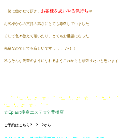
お客様を思いやる気持ち
一緒に働かせて頂き、
や
お客様からの支持の高さにとても尊敬していました
そして色々教えて頂いたり、とてもお世話になった
先輩なのでとても寂しいです
、、、が！！
私もそんな先輩のようになれるようこれからも頑張りたいと思います
・゜・*:.。.*.。.:*・☆・゜・*:.。.*.。.:*・☆・゜・*:。*・゜・
*:.。.*.。.:*・☆・゜・*
☆Epiaの痩身エステ☆? 豊橋店
ご予約はこちら? ? ?から