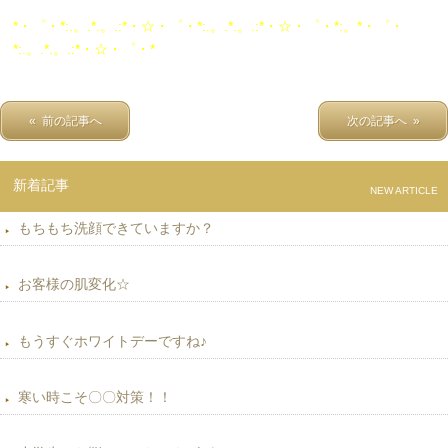
*・゜・*:.。.*.。.:*・☆・゜・*:.。.*.。.:*・☆・゜・*:。*・゜・
*:.。.*.。.:*・☆・゜・*
« 前の記事へ
次の記事へ »
新着記事
NEW ARTICLE
もちもち洗顔できていますか？
お客様の肌変化☆
もうすぐホワイトデーですね♪
寒い時こそ〇〇対策！！