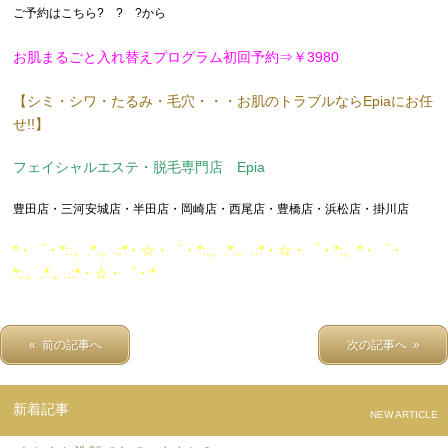
ご予約はこちら? ? ?から
お肌まるごと入れ替えプログラム初回予約⇒￥3980
【シミ・シワ・たるみ・毛穴・・・お肌のトラブルならEpiaにお任
せ!!】
フェイシャルエステ・脱毛専門店 Epia
豊田店・三河安城店・半田店・岡崎店・西尾店・豊橋店・浜松店・掛川店
*・゜・*:.。.*.。.:*・☆・゜・*:.。.*.。.:*・☆・゜・*:。*・゜・
*:.。.*.。.:*・☆・゜・*
« 前の記事へ
次の記事へ »
新着記事
NEW ARTICLE