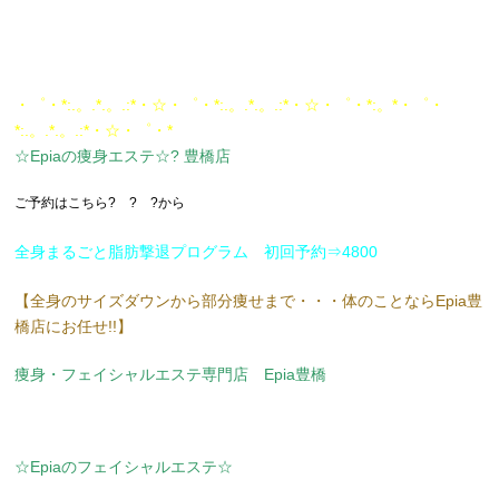
・゜・*:.。.*.。.:*・☆・゜・*:.。.*.。.:*・☆・゜・*:。*・゜・
*:.。.*.。.:*・☆・゜・*
☆Epiaの痩身エステ☆? 豊橋店
ご予約はこちら? ? ?から
全身まるごと脂肪撃退プログラム 初回予約⇒4800
【全身のサイズダウンから部分痩せまで・・・体のことならEpia豊
橋店にお任せ!!】
痩身・フェイシャルエステ専門店 Epia豊橋
☆Epiaのフェイシャルエステ☆