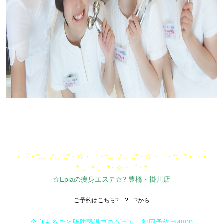
・゜・*:.。.*.。.:*・☆・゜・*:.。.*.。.:*・☆・゜・*:。*・゜・
*:.。.*.。.:*・☆・゜・*
☆Epiaの痩身エステ☆? 豊橋・掛川店
ご予約はこちら? ? ?から
全身まるごと脂肪撃退プログラム 初回予約⇒4800