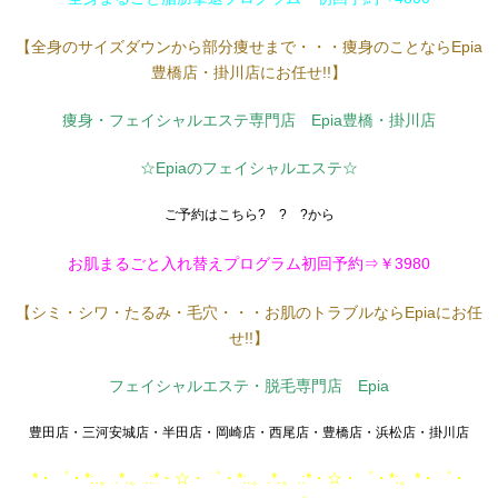
【全身のサイズダウンから部分痩せまで・・・痩身のことならEpia
豊橋店・掛川店にお任せ!!】
痩身・フェイシャルエステ専門店 Epia豊橋・掛川店
☆Epiaのフェイシャルエステ☆
ご予約はこちら? ? ?から
お肌まるごと入れ替えプログラム初回予約⇒￥3980
【シミ・シワ・たるみ・毛穴・・・お肌のトラブルならEpiaにお任
せ!!】
フェイシャルエステ・脱毛専門店 Epia
豊田店・三河安城店・半田店・岡崎店・西尾店・豊橋店・浜松店・掛川店
*・゜・*:.。.*.。.:*・☆・゜・*:.。.*.。.:*・☆・゜・*:。*・゜・