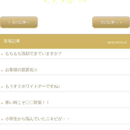
*:.。.*.。.:*・☆・゜・*
« 前の記事へ
次の記事へ »
新着記事
NEW ARTICLE
もちもち洗顔できていますか？
お客様の肌変化☆
もうすぐホワイトデーですね♪
寒い時こそ〇〇対策！！
小学生から悩んでいたニキビが・・