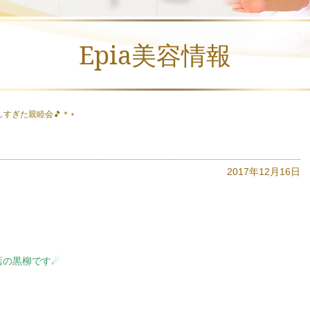
Epia美容情報
しすぎた親睦会🎵＊⋆
2017年12月16日
店の黒柳です☄