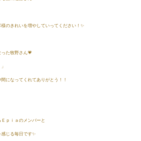
客様のきれいを増やしていってください！✨
った牧野さん💗
！」
仲間になってくれてありがとう！！
るＥｐｉａのメンバーと
を感じる毎日です✨