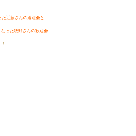
った近藤さんの送迎会と
となった牧野さんの歓迎会
！！