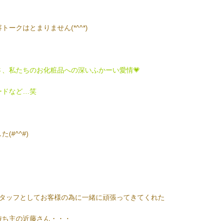
ークはとまりません(*^^*)
さ、私たちのお化粧品への深いふかーい愛情💗
ードなど…笑
#^^#)
スタッフとしてお客様の為に一緒に頑張ってきてくれた
持ち主の近藤さん・・・