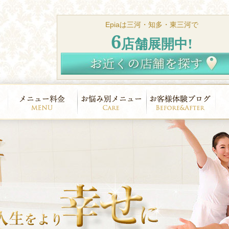
Epiaは三河・知多・東三河で
6
店舗展開中!