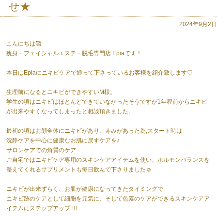
せ★
2024年9月2日
こんにちは🥰
痩身・フェイシャルエステ・脱毛専門店 Epiaです！
本日はEpiaにニキビケアで通って下さっているお客様を紹介致します♡
生理前になるとニキビができやすいM様。
学生の頃はニキビはほとんどできていなかったそうですが1年程前からニキビ
が出来やすくなってしまったと相談頂きました。
最初の頃はお顔全体にニキビがあり、赤みがあった為,スタート時は
沈静ケアを中心に健康なお肌に戻すケアを♪
サロンケアでの角質のケア
ご自宅ではニキビケア専用のスキンケアアイテムを使い、ホルモンバランスを
整えてくれるサプリメントも毎日飲んで下さりました☺️
ニキビが出来ずらく、お肌が健康になってきたタイミングで
ニキビ跡のケアとして細胞を元気に、そして色素のケアができるスキンケアア
イテムにステップアップ🙆‍♀️