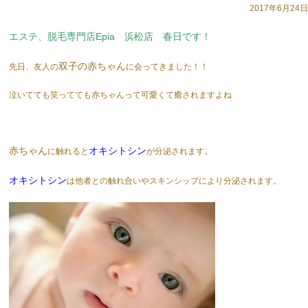
2017年6月24日
エステ、脱毛専門店Epia 浜松店 春日です！
双子の赤ちゃん
先日、友人の
に会ってきました！！
泣いてても笑ってても赤ちゃんって可愛くて癒されますよね
赤ちゃん
オキシトシン
に触れると
が分泌されます。
オキシトシン
は他者との触れ合いやスキンシップにより分泌されます。