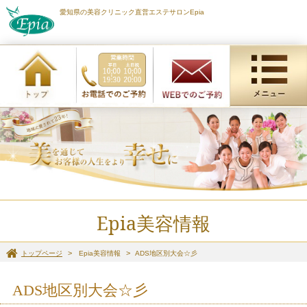
愛知県の美容クリニック直営エステサロンEpia
Epia美容情報
トップページ
Epia美容情報
ADS地区別大会☆彡
ADS地区別大会☆彡