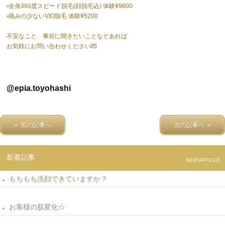
▫️全身360度スピード脱毛(顔脱毛込) 体験¥9800
▫️痛みの少ないVIO脱毛 体験¥5200
不安なこと、事前に聞きたいことなどあれば
お気軽にお問い合わせください💌
@epia.toyohashi
« 前の記事へ
次の記事へ »
新着記事
NEW ARTICLE
もちもち洗顔できていますか？
お客様の肌変化☆